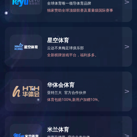
济南某别墅区私家健身房
发布时间：
2021-12-03 09:35
产品简介：
别墅区，外面环境赏心悦目，会让我们心情愉悦，但
是，外面的路崎岖不平，并不适合跑步等有氧运动，容
易发生危险，锐强体育给出的建议：有氧运动用跑步机
和动感单车；力量器械选单人站综合训练器​。
别墅健身房
产品介绍
济南某别墅区
私家健身房