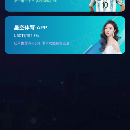
锻炼。但是，一个私家健身房将为你提
有氧训练、力量训练、功能性与柔韧性
供许多令人兴奋的优势，我想与你分享
训练和理疗按摩器材，以及运动健康管
一些重要的理由：
理服务，让简单运动融入生活，帮助您
的家庭实现健康目标。
济南某小区阳光房内的私家健身房
烟台某海景房的私家健身房
锐强体育（0531-67867867）能为您的
锐强体育（0531-67867867）能为您的
家庭打造一个私家健身房，提供全面的
家庭打造一个私家健身房，提供全面的
有氧训练、力量训练、功能性与柔韧性
有氧训练、力量训练、功能性与柔韧性
训练和理疗按摩器材，以及运动健康管
训练和理疗按摩器材，以及运动健康管
公司信息
健身房方案
爱游戏体育-爱游
理服务，让简单运动融入生活，帮助您
理服务，让简单运动融入生活，帮助您
的家庭实现健康目标。
的家庭实现健康目标。
戏| 爱游戏官方网站
锐强简介
家庭健身
爱游戏体育
商用健身
跑步机
联系我们
体能训练
爱游戏体育-爱游戏| 爱
爱游戏体育-爱游戏| 爱
全民健身
游戏官方网站
游戏官方网站
康养健身
椭圆机
工程案例
校园体育
动感单车