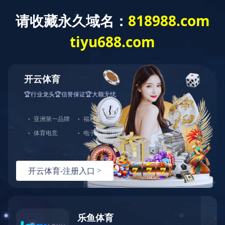
爱游戏体育
家庭健身
锐强体育参与的一部分私家健身房的案例展示，希望帮您完善您的私家健身房。
当前位置：
网站爱游戏体育
>
工程案例
>
家庭健身
> 正文