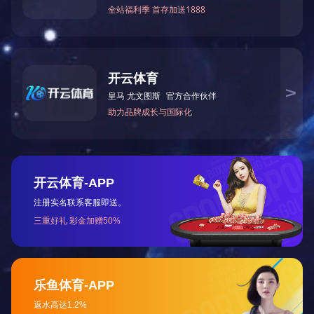
TAGS：
别墅健身房
私家健身房
健身房配置
上一篇：
锐强体育参加山东省青少年体能等级标准及测试方法业务培
训研讨会
下一篇：
某小区选择的力量器械-杠铃
好身材必须靠后天的健身训练
减肥的目的不是瘦而美，是为了健康美
健身训练的项目还是有很多的，比如慢
我们要经常进行体育运动，也要坚持下
跑、球类运动、跳绳等有氧运动，可以
去，才能保持我们身体的健康，当我们
甩掉赘肉，赶走小肚腩、大象腿、虎背
提高了身体素质，提高了我们身体的基
熊腰等身材；力量训练可以帮你雕刻紧
础代谢，这样即便我们躺在沙发上，一