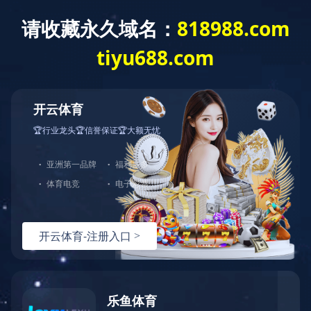
爱游戏体育
私家健身房
好身材必须靠后天的健身训练
减肥的目的不是瘦而美，是为了健康美
健身训练的项目还是有很多的，比如慢
我们要经常进行体育运动，也要坚持下