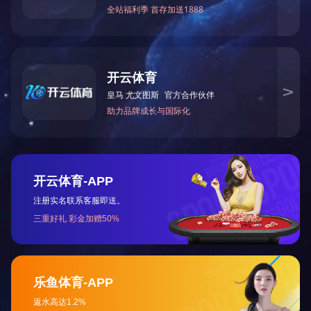
淄博某别墅区阳台的私家健身房
济南某别墅区地下二层的私家健身房
倘若您也想拥有属于自己的私家健身
倘若您也想拥有属于自己的私家健身
房，锐强体育（0531-67867867）愿为
房，锐强体育（0531-67867867）愿为
您提供专业的私家健身房的健身器材打
您提供专业的私家健身房的健身器材打
造方案，锐强体育拥有十余年的专业的
造方案，锐强体育拥有十余年的专业的
健身房配置经验，完善的精英设计师团
健身房配置经验，完善的精英设计师团
队，以丰富的规划经验，更懂得如何合
队，以丰富的规划经验，更懂得如何合
理的规划私家健身房的格局，为您提供
理的规划私家健身房的格局，为您提供
完善的健身器材配置方案。
完善的健身器材配置方案。
济南某别墅小区建的私家健身房
疫情刺激居家健身消费，居家健身成为新时尚
锐强体育（0531-67867867）能为您的
随着用户在经历一段时间居家健身后，
家庭打造一个私家健身房，提供全面的
会进一步接受这种健身方式，近年来持
有氧训练、力量训练、功能性与柔韧性
续增长的家用健身器材市场有望进一步
训练和理疗按摩器材，以及运动健康管
提速。事实上，锐强体育在此之前一直
‹‹
1
2
3
›
››
理服务，让简单运动融入生活，帮助您
在做私家健身房，致力于为客户提供回
的家庭实现健康目标。
到家就能满足全家锻炼身体的需要，将