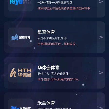
神，经常体育锻炼的人看着就是不一
机、椭圆机、动感单车等健身器材，希
样，这次增加一个动感单车，也对比了
望为贵公司也提供一套单位健身房使用
很多家的产品和服务，最终选择锐强体
器械。
‹‹
1
››
育淄博旗舰店，店员介绍产品专业，可
以根据家庭实际情况给出合理的建议和
意见，提供的个性化服务让客户很满
公司信息
健身房方案
爱游戏体育-爱游
意。
戏| 爱游戏官方网站
锐强简介
家庭健身
爱游戏体育
商用健身
跑步机
联系我们
体能训练
爱游戏体育-爱游戏| 爱
爱游戏体育-爱游戏| 爱
全民健身
游戏官方网站
游戏官方网站
康养健身
椭圆机
工程案例
校园体育
动感单车
健身房方案
力量器械
康体器材
公司业务
锐强体育集团为您提供单位健身房、企业健身房和私家健身房等多种健身
房健身器材的解决方案，为您提供舒华、乔山和艾力斯特等国内外优质品
牌的健身器材优选选择。