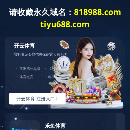
爱游戏体育
健身运动
运动是治愈情绪的速效药
人到中年，工作、生活、家庭，俗事缠