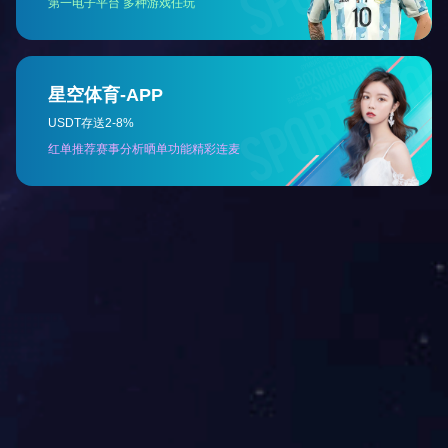
锐强体育助力济南市第一届运动会圆满闭幕
锐强体育连续两年蝉联“山东省体育场馆协会优秀体育器材供应商”殊荣
2025年10月18日，济南市第一届运动
5月14日，为期两天的山东省公共体育
会在热烈的掌声与欢呼声中圆满落下帷
场馆免费或低收费开放专题培训班暨山
幕。这是济南市有史以来规模最大、跨
东省体育场馆协会2025年度工作交流
度最长、范围最广、参赛人数最多、竞
会在济南举行。会议深入学习贯彻习近
技水平最高的综合性体育盛会，也是对
平总书记关于体育工作的重要论述和指
济南市体育事业发展的一次集中展示与
示批示精神，认真贯彻落实全省体育局
全面展阅。
长会议精神，旨在切实抓好我省公共体
育场馆免费或低收费开放工作，以实际
行动为体育事业高质量发展贡献力量。
锐强体育应邀参加临夏州东西部体育协作工作座谈会
锐强体育告诉您—跑步能给我们身体带来什么好处
6月12日下午，济南市-临夏州东西部体
我们从小就被体育老师说教：多跑跑
育协作工作座谈会在济南市体育运动学
步，对身体好。那么，这个跑步，真的
校召开。济南市体育局党组书记、局长
能给我们身体带来怎样的好处呢？作为
董怀敏，党组成员、副局长王建军、张
专业从事健身器材批发零售的企业，锐
居忠，临夏州体育局党组书记、局长王
强体育为您带来专业的讲解：
延辉，党组成员、副局长梁学锋出席会