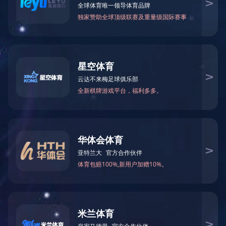
长沙某集团单位健身房
发布时间：
2021-03-23 17:25
产品简介：
长沙某集团为员工建立的单位健身房
锐强体育更多健身房等项目
产品介绍
长沙某集团为员工建立的
单位健身房