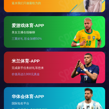
上一篇：
锐强体育集团济南省体旗舰店-锐强康体商城
下一篇：
济南某单位健身房
锐强体育举办“专业引领，融合创新”跨界交流活动
山东省老年学与老年医学学会老年健康运动干预数字化管理专业委员会成立大会暨专家学术交流会圆满落幕
2026年2月3日下午，山东锐强体育产
2025年10月18日下午，山东省老年学
业有限公司（以下简称“锐强体育”）成
与老年医学学会老年健康运动干预数字
功举办“专业引领，融合创新”主题交流
化管理专业委员会（以下简称：专委
活动，活动汇聚行业精英。
会）成立大会暨专家学术交流会在山东
省老干部活动中心三楼隆重举行。