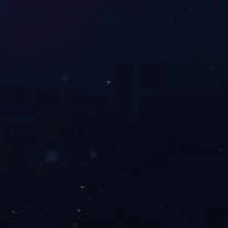
议，锐强体育集团副总经理许晓林受邀
参加此次座谈会。
舒华商用跑步机SH-T8919T-Y50(V9+)21.5寸大屏
热烈祝贺锐强体育董事长王进华连任山东省体育及体育用品标准化技术委员会委员
智能商用跑步机SH-T8919T-Y50(V1+)
第二届山东省体育及体育用品标准化技
采用T2.2mm黑钻纹（可选配：T2.4免
术委员会换届会议在烟台召开。省体育
维护跑带）的跑带，选用手握心率测试
局经济处处长徐金龙、国家体育总局体
自带心率带及增加心率控速(HRC)程序
育科学研究所研究员黄希发、省体育科
公司信息
健身房方案
爱游戏体育-爱游
模块测量心跳等数据，跑步宽度达580
学研究中心主任郑念军、省体育产业发
mm，可承受180kg的使用者使用。
展服务中心主任高文清、山东大学体育
戏| 爱游戏官方网站
锐强简介
家庭健身
学院院长孙晋海出席会议，第二届技术
爱游戏体育
商用健身
跑步机
委员会委员及秘书处成员参加会议。爱
联系我们
体能训练
游戏体育-爱游戏| 爱游戏官方网站 董
爱游戏体育-爱游戏| 爱
爱游戏体育-爱游戏| 爱
全民健身
事长兼总经理王进华先生应邀出席会
游戏官方网站
游戏官方网站
康养健身
议。
椭圆机
工程案例
校园体育
动感单车
健身房方案
力量器械
康体器材