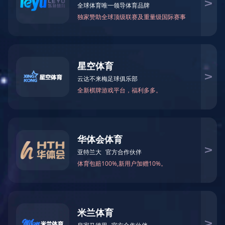
专题培训班暨
山东省体育场馆协会
2025年度工作交流会在济南举
行。会议深入学习贯彻习近平总书记关于体育工作的重要论述和
指示批示精神，认真贯彻落实全省体育局长会议精神，旨在切实
抓好我省公共体育场馆免费或低收费开放工作，以实际行动为体
育事业高质量发展贡献力量。
山东
锐强体育
科技集团有限公司（以下简称“锐强体育”）被山