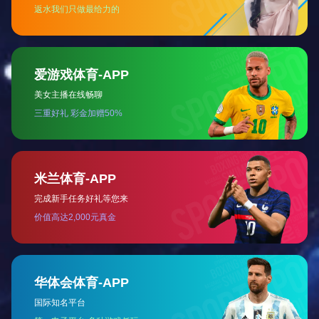
单位将所学知识运用到实际工作中，各地市体育局场馆工作负责
人做好统筹指导，公共体育场馆工作人员做好落地执行，会员单
位发挥资源优势，切实提升工作水平。
在省体育场馆协会2025年度工作交流会上，协会副会长赵凤
华、副秘书长李梅冉分别作山东省体育场馆协会2024年度工作报
告和财务报告，大会还对协会2024年度获奖单位进行了表彰。
双冠加冕启新程，匠心淬炼再攀峰！