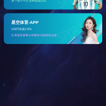
锐强体育连续两年蝉联“山东省体育场馆协会
优秀体育器材供
应商
”殊荣，不仅是对我们过往努力的肯定，更是对我们未来发展
的期许。