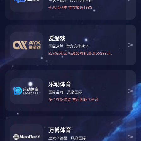
顾问电话，我们将竭诚为您服务！
销顾问电话，我们将竭诚为您服务！
平安银行济南某分行的银行健身房
济南某大型银行健身房
锐强体育做的平安银行济南某分行的健
锐强体育承建济南某大型银行的健身
身房展示
房，从测量场地，出具3D效果图到送
货安装，都是锐强体育专业人员提供的
标准化服务。
‹‹
1
››
公司信息
健身房方案
爱游戏体育-爱游
戏| 爱游戏官方网站
锐强简介
家庭健身
爱游戏体育
商用健身
跑步机
联系我们
体能训练
爱游戏体育-爱游戏| 爱
爱游戏体育-爱游戏| 爱
全民健身
游戏官方网站
游戏官方网站
康养健身
椭圆机
工程案例
校园体育
动感单车
健身房方案
力量器械
康体器材