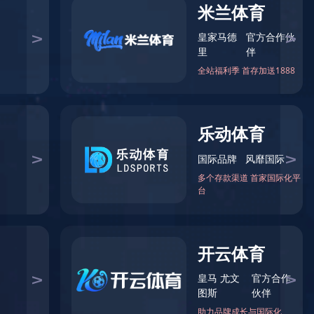
构设计，
摩擦，更
，保障骑
可达1
均质，保